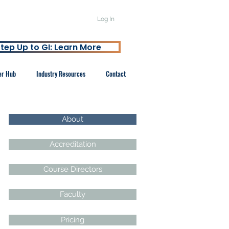
Log In
tep Up to GI: Learn More
er Hub
Industry Resources
Contact
About
Accreditation
Course Directors
Faculty
Pricing