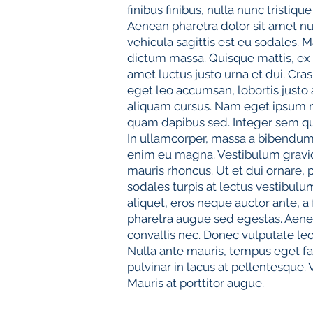
finibus finibus, nulla nunc tristi
Aenean pharetra dolor sit amet nul
vehicula sagittis est eu sodales.
dictum massa. Quisque mattis, ex a
amet luctus justo urna et dui. Cras
eget leo accumsan, lobortis justo a
aliquam cursus. Nam eget ipsum n
quam dapibus sed. Integer sem qua
In ullamcorper, massa a bibendum la
enim eu magna. Vestibulum gravida
mauris rhoncus. Ut et dui ornare,
sodales turpis at lectus vestibul
aliquet, eros neque auctor ante, a
pharetra augue sed egestas. Aene
convallis nec. Donec vulputate le
Nulla ante mauris, tempus eget fau
pulvinar in lacus at pellentesque. V
Mauris at porttitor augue.