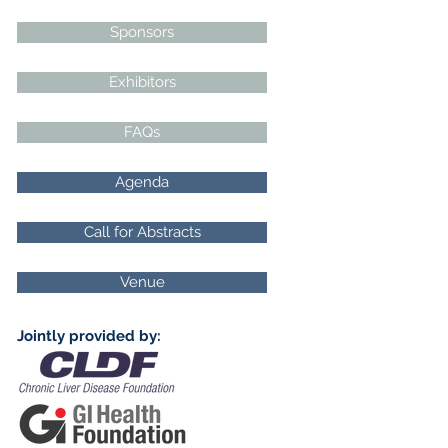
Sponsors
Exhibitors
FAQs
Agenda
Call for Abstracts
Venue
Jointly provided by: