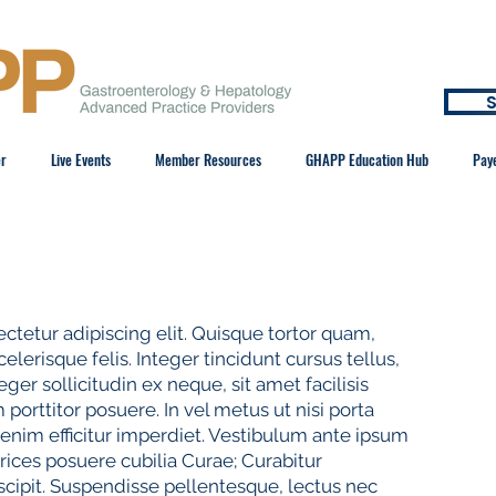
S
er
Live Events
Member Resources
GHAPP Education Hub
Pay
ctetur adipiscing elit. Quisque tortor quam,
celerisque felis. Integer tincidunt cursus tellus,
eger sollicitudin ex neque, sit amet facilisis
porttitor posuere. In vel metus ut nisi porta
enim efficitur imperdiet. Vestibulum ante ipsum
ltrices posuere cubilia Curae; Curabitur
uscipit. Suspendisse pellentesque, lectus nec