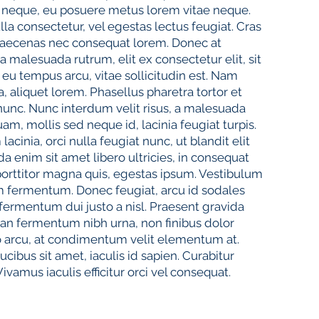
que neque, eu posuere metus lorem vitae neque.
la consectetur, vel egestas lectus feugiat. Cras
 Maecenas nec consequat lorem. Donec at
 malesuada rutrum, elit ex consectetur elit, sit
 eu tempus arcu, vitae sollicitudin est. Nam
, aliquet lorem. Phasellus pharetra tortor et
unc. Nunc interdum velit risus, a malesuada
m, mollis sed neque id, lacinia feugiat turpis.
cinia, orci nulla feugiat nunc, ut blandit elit
 enim sit amet libero ultricies, in consequat
 porttitor magna quis, egestas ipsum. Vestibulum
um fermentum. Donec feugiat, arcu id sodales
 fermentum dui justo a nisl. Praesent gravida
an fermentum nibh urna, non finibus dolor
o arcu, at condimentum velit elementum at.
cibus sit amet, iaculis id sapien. Curabitur
ivamus iaculis efficitur orci vel consequat.